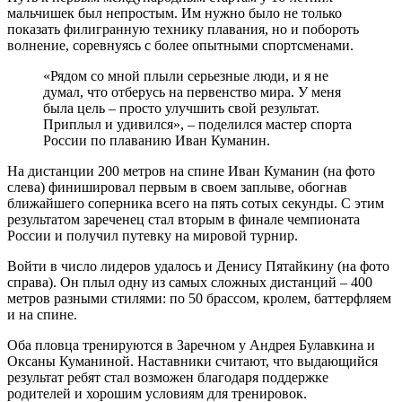
мальчишек был непростым. Им нужно было не только
показать филигранную технику плавания, но и побороть
волнение, соревнуясь с более опытными спортсменами.
«Рядом со мной плыли серьезные люди, и я не
думал, что отберусь на первенство мира. У меня
была цель – просто улучшить свой результат.
Приплыл и удивился», – поделился мастер спорта
России по плаванию Иван Куманин.
На дистанции 200 метров на спине Иван Куманин (на фото
слева) финишировал первым в своем заплыве, обогнав
ближайшего соперника всего на пять сотых секунды. С этим
результатом зареченец стал вторым в финале чемпионата
России и получил путевку на мировой турнир.
Войти в число лидеров удалось и Денису Пятайкину (на фото
справа). Он плыл одну из самых сложных дистанций – 400
метров разными стилями: по 50 брассом, кролем, баттерфляем
и на спине.
Оба пловца тренируются в Заречном у Андрея Булавкина и
Оксаны Куманиной. Наставники считают, что выдающийся
результат ребят стал возможен благодаря поддержке
родителей и хорошим условиям для тренировок.