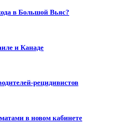
хода в Большой Вьяс?
аиле и Канаде
водителей-рецидивистов
матами в новом кабинете