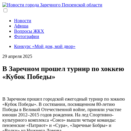
Перейти
к
основному
содержанию
Новости
Афиша
Вопросы ЖКХ
Фотографии
Конкурс «Мой дом, мой двор»
29 апреля 2025
В Заречном прошел турнир по хоккею
«Кубок Победы»
В Заречном прошел городской ежегодный турнир по хоккею
«Кубок Победы». В состязании, посвященном 80-летию
Победы в Великой Отечественной войне, приняли участие
юноши 2012–2015 годов рождения. На лед Спортивно-
культурного комплекса «Союз» вышли четыре команды:
пензенские «Патриот» и «Сура», «Заречные Бобры» и
«Волки» из Нижнего Ломова.