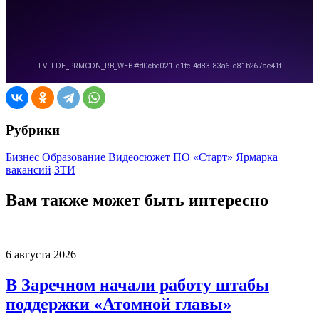
Рубрики
Бизнес
Образование
Видеосюжет
ПО «Старт»
Ярмарка
вакансий
ЗТИ
Вам также может быть интересно
6 августа 2026
В Заречном начали работу штабы
поддержки «Атомной главы»