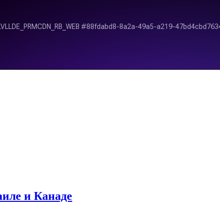
аиле и Канаде