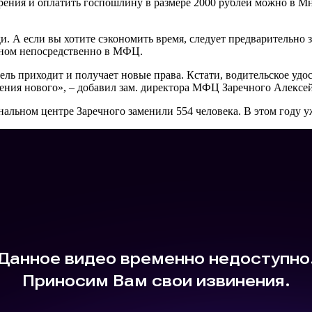
рения и оплатить госпошлину в размере 2000 рублей можно в Мн
. А если вы хотите сэкономить время, следует предварительно 
енном непосредственно в МФЦ.
ель приходит и получает новые права. Кстати, водительское удо
чения нового», – добавил зам. директора МФЦ Заречного Алексе
альном центре Заречного заменили 554 человека. В этом году 