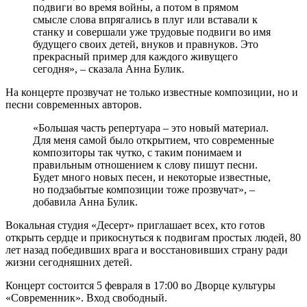
подвиги во время войны, а потом в прямом
смысле слова впрягались в плуг или вставали к
станку и совершали уже трудовые подвиги во имя
будущего своих детей, внуков и правнуков. Это
прекрасный пример для каждого живущего
сегодня», – сказала Анна Булик.
На концерте прозвучат не только известные композиции, но и
песни современных авторов.
«Большая часть репертуара – это новый материал.
Для меня самой было открытием, что современные
композиторы так чутко, с таким понимаем и
правильным отношением к слову пишут песни.
Будет много новых песен, и некоторые известные,
но подзабытые композиции тоже прозвучат», –
добавила Анна Булик.
Вокальная студия «Десерт» приглашает всех, кто готов
открыть сердце и прикоснуться к подвигам простых людей, 80
лет назад победивших врага и восстановивших страну ради
жизни сегодняшних детей.
Концерт состоится 5 февраля в 17:00 во Дворце культуры
«Современник». Вход свободный.