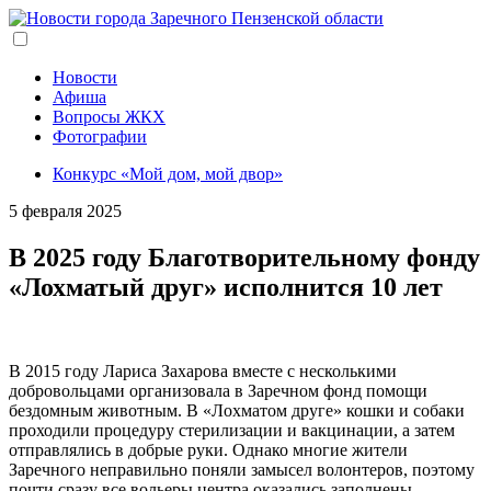
Перейти
к
основному
содержанию
Новости
Афиша
Вопросы ЖКХ
Фотографии
Конкурс «Мой дом, мой двор»
5 февраля 2025
В 2025 году Благотворительному фонду
«Лохматый друг» исполнится 10 лет
В 2015 году Лариса Захарова вместе с несколькими
добровольцами организовала в Заречном фонд помощи
бездомным животным. В «Лохматом друге» кошки и собаки
проходили процедуру стерилизации и вакцинации, а затем
отправлялись в добрые руки. Однако многие жители
Заречного неправильно поняли замысел волонтеров, поэтому
почти сразу все вольеры центра оказались заполнены.