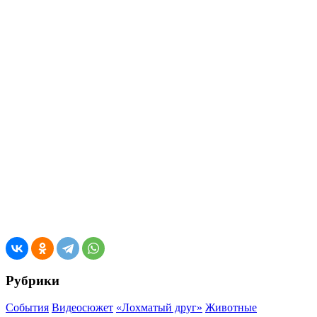
Рубрики
События
Видеосюжет
«Лохматый друг»
Животные