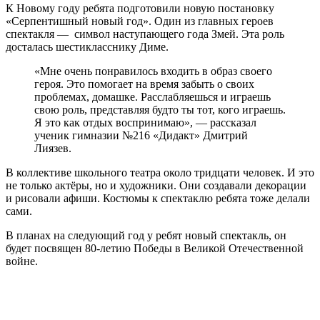
К Новому году ребята подготовили новую постановку
«Серпентишный новый год». Один из главных героев
спектакля — символ наступающего года Змей. Эта роль
досталась шестикласснику Диме.
«Мне очень понравилось входить в образ своего
героя. Это помогает на время забыть о своих
проблемах, домашке. Расслабляешься и играешь
свою роль, представляя будто ты тот, кого играешь.
Я это как отдых воспринимаю», — рассказал
ученик гимназии №216 «Дидакт» Дмитрий
Лиязев.
В коллективе школьного театра около тридцати человек. И это
не только актёры, но и художники. Они создавали декорации
и рисовали афиши. Костюмы к спектаклю ребята тоже делали
сами.
В планах на следующий год у ребят новый спектакль, он
будет посвящен 80-летию Победы в Великой Отечественной
войне.