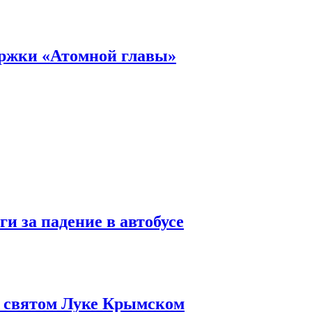
ержки «Атомной главы»
и за падение в автобусе
о святом Луке Крымском