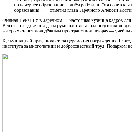
на вечернее образование, а днём работали. Эта советска
образования», — отметил глава Заречного Алексей Кости
Филиал ПензГТУ в Заречном — настоящая кузница кадров для г
В честь праздничной даты руководство завода подготовило для
которых станет молодёжным пространством, вторая — учебны
Кульминацией праздника стала церемония награждения. Благод
института за многолетний и добросовестный труд. Подарком в