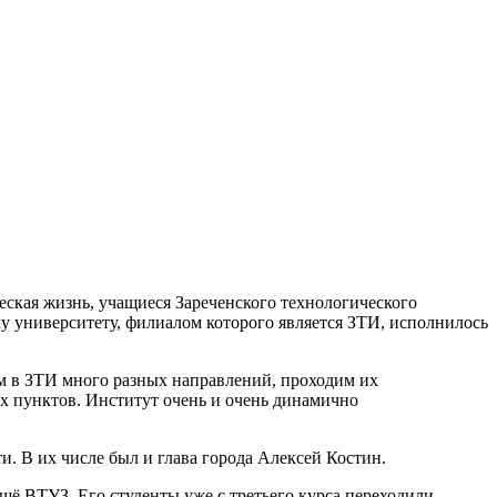
ческая жизнь, учащиеся Зареченского технологического
у университету, филиалом которого является ЗТИ, исполнилось
им в ЗТИ много разных направлений, проходим их
ых пунктов. Институт очень и очень динамично
. В их числе был и глава города Алексей Костин.
ещё ВТУЗ. Его студенты уже с третьего курса переходили