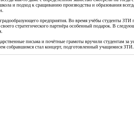
я школа и подход к сращиванию производства и образования всегд
н.
радообразующего предприятия. Во время учёбы студенты ЗТИ пр
 своего стратегического партнёра особенный подарок. В следую
м.
арственные письма и почётные грамоты вручили студентам за ус
сем собравшимся стал концерт, подготовленный учащимися ЗТИ.