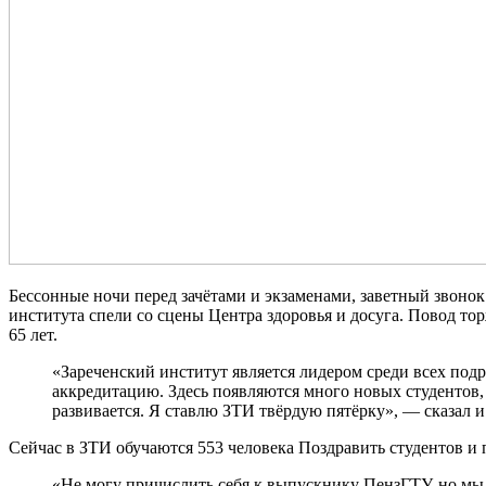
Бессонные ночи перед зачётами и экзаменами, заветный звонок
института спели со сцены Центра здоровья и досуга. Повод т
65 лет.
«Зареченский институт является лидером среди всех под
аккредитацию. Здесь появляются много новых студентов,
развивается. Я ставлю ЗТИ твёрдую пятёрку», — сказал 
Сейчас в ЗТИ обучаются 553 человека Поздравить студентов и 
«Не могу причислить себя к выпускнику ПензГТУ, но мы в