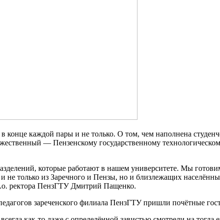
 в конце каждой пары и не только. О том, чем наполнена студен
оржественный — Пензенскому государственному технологическом
разделений, которые работают в нашем университете. Мы готов
 и не только из Заречного и Пензы, но и близлежащих населённ
и.о. ректора ПензГТУ Дмитрий Пащенко.
педагогов зареченского филиала ПензГТУ пришли почётные гости
сегда как-то даже с определённой завистью смотрели на тогда 