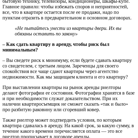
бытовую технику, телевизоры, кондиционеры, шкафы-купе.
Главное правило: чтобы избежать споров и неприятностей,
все, что в квартире остается после ее продажи, надо по
пунктам отразить в предварительном и основном договорах.
«Не пытайтесь унести из квартиры двери. Их вы
обязаны оставить по закону»
– Как сдать квартиру в аренду, чтобы риск был
минимальным?
– Вы сведете риск к минимуму, если будете сдавать квартиру
со свидетелем, с третьим лицом. Зареченцы для своего
спокойствия все чаще сдают квартиры через агентство
недвижимости. Как мы защищаем клиента и его квартиру?
При выставлении квартиры на рынок аренды риелторы
делают фотографии ее состояния. Фотографии хранятся в базе
и при необходимости служат доказательством. При их
наличии квартиросъемщик не сможет сказать «так и было»
про разбитую раковину или сгоревший ковер.
Также риелтор может подтвердить условия, по которым
квартира сдавалась в аренду. На какой срок, за какую сумму, в
течение какого времени перечисляется оплата — это все
риелтор прописывает в договоре аренды.