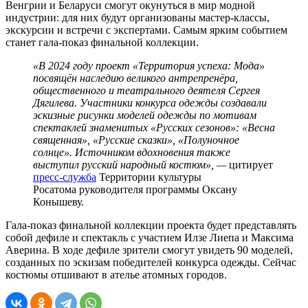
Венгрии и Беларуси смогут окунуться в мир модной
индустрии: для них будут организованы мастер-классы,
экскурсии и встречи с экспертами. Самым ярким событием
станет гала-показ финальной коллекции.
«В 2024 году проект «Территория успеха: Мода»
посвящён наследию великого антрепренёра,
общественного и театрального деятеля Сергея
Дягилева. Участники конкурса одежды создавали
эскизные рисунки моделей одежды по мотивам
спектаклей знаменитых «Русских сезонов»: «Весна
священная», «Русские сказки», «Полуночное
солнце». Источником вдохновения также
выступил русский народный костюм»,
—
цитирует
пресс-служба
Территории культуры
Росатома руководителя программы Оксану
Конышеву.
Гала-показ финальной коллекции проекта будет представлять
собой дефиле и спектакль с участием Илзе Лиепа и Максима
Аверина. В ходе дефиле зрители смогут увидеть 90 моделей,
созданных по эскизам победителей конкурса одежды. Сейчас
костюмы отшивают в ателье атомных городов.