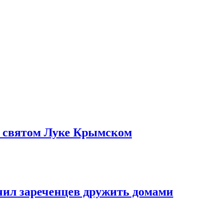
о святом Луке Крымском
чил зареченцев дружить домами