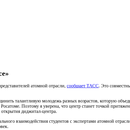
се»
представителей атомной отрасли,
сообщает ТАСС
. Это совместн
оединить талантливую молодежь разных возрастов, которую объе
Росатоме. Поэтому я уверена, что центр станет точкой притяжени
е открытия диджитал-центра.
льного взаимодействия студентов с экспертами атомной отрасли
овек.