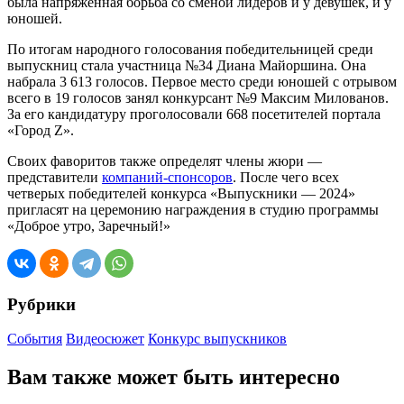
была напряжённая борьба со сменой лидеров и у девушек, и у
юношей.
По итогам народного голосования победительницей среди
выпускниц стала участница №34 Диана Майоршина. Она
набрала 3 613 голосов. Первое место среди юношей с отрывом
всего в 19 голосов занял конкурсант №9 Максим Милованов.
За его кандидатуру проголосовали 668 посетителей портала
«Город Z».
Своих фаворитов также определят члены жюри —
представители
компаний-спонсоров
. После чего всех
четверых победителей конкурса «Выпускники — 2024»
пригласят на церемонию награждения в студию программы
«Доброе утро, Заречный!»
Рубрики
События
Видеосюжет
Конкурс выпускников
Вам также может быть интересно