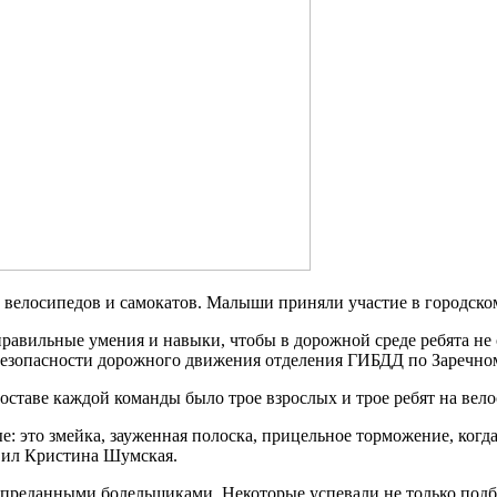
велосипедов и самокатов. Малыши приняли участие в городском
 правильные умения и навыки, чтобы в дорожной среде ребята н
 безопасности дорожного движения отделения ГИБДД по Заречн
составе каждой команды было трое взрослых и трое ребят на вело
е: это змейка, зауженная полоска, прицельное торможение, когд
вил Кристина Шумская.
преданными болельщиками. Некоторые успевали не только подба