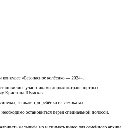
 конкурсе «Безопасное колёсико — 2024».
е становились участниками дорожно-транспортных
ому Кристина Шумская.
сипедах, а также три ребёнка на самокатах.
а необходимо остановиться перед специальной полосой.
дривать малышей, но и снимать видео для семейного архива.