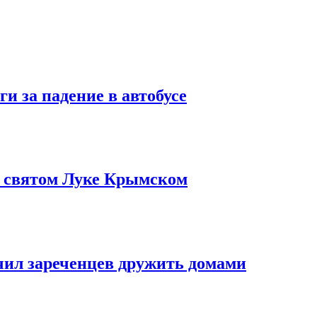
и за падение в автобусе
о святом Луке Крымском
чил зареченцев дружить домами