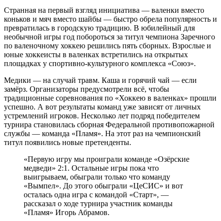
Странная на первый взгляд инициатива — валенки вместо
коньков и мяч вместо шайбы — быстро обрела популярность и
превратилась в городскую традицию. В юбилейный для
необычной игры год побороться за титул чемпиона Заречного
по валеночному хоккею решились пять сборных. Взрослые и
юные хоккеисты в валенках встретились на открытых
площадках у спортивно-культурного комплекса «Союз».
Медики — на случай травм. Каша и горячий чай — если
замёрз. Организаторы предусмотрели всё, чтобы
традиционные соревнования по «Хоккею в валенках» прошли
успешно. А вот результаты команд уже зависят от личных
устремлений игроков. Несколько лет подряд победителем
турнира становилась сборная Федеральной противопожарной
службы — команда «Пламя». На этот раз на чемпионский
титул появились новые претенденты.
«Первую игру мы проиграли команде «Озёрские
медведи» 2:1. Остальные игры пока что
выигрываем, обыграли только что команду
«Вымпел». До этого обыграли «ЦеСИС» и вот
осталась одна игра с командой «Старт», —
рассказал о ходе турнира участник команды
«Пламя» Игорь Абрамов.