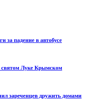
и за падение в автобусе
о святом Луке Крымском
чил зареченцев дружить домами