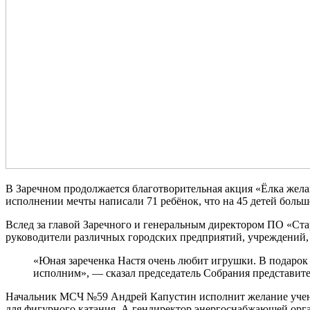
В Заречном продолжается благотворительная акция «Ёлка желан
исполнении мечты написали 71 ребёнок, что на 45 детей больш
Вслед за главой Заречного и генеральным директором ПО «Ст
руководители различных городских предприятий, учреждений,
«Юная зареченка Настя очень любит игрушки. В подарок 
исполним», — сказал председатель Собрания представите
Начальник МСЧ №59 Андрей Капустин исполнит желание ученицы
для фигурного катания. А гендиректор энергоснабжающей ор