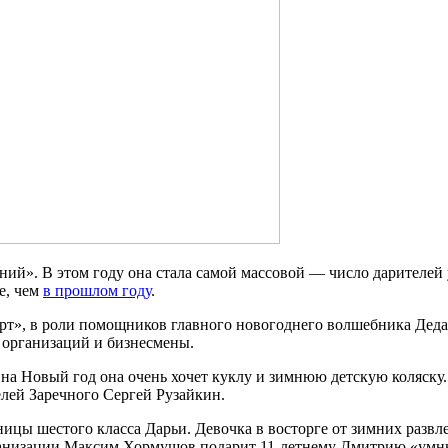
ий». В этом году она стала самой массовой — число дарителей у
е, чем
в прошлом году
.
арт», в роли помощников главного новогоднего волшебника Дед
 организаций и бизнесмены.
на Новый год она очень хочет куклу и зимнюю детскую коляску.
лей Заречного Сергей Рузайкин.
 шестого класса Дарьи. Девочка в восторге от зимних развлеч
ганизации Максим Хормушов подарит 11-летнему Дмитрию «умн