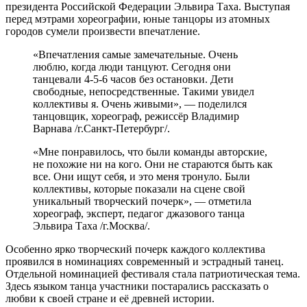
президента Российской Федерации Эльвира Таха. Выступая
перед мэтрами хореографии, юные танцоры из атомных
городов сумели произвести впечатление.
«Впечатления самые замечательные. Очень
люблю, когда люди танцуют. Сегодня они
танцевали 4-5-6 часов без остановки. Дети
свободные, непосредственные. Такими увидел
коллективы я. Очень живыми», — поделился
танцовщик, хореограф, режиссёр Владимир
Варнава /г.Санкт-Петербург/.
«Мне понравилось, что были команды авторские,
не похожие ни на кого. Они не стараются быть как
все. Они ищут себя, и это меня тронуло. Были
коллективы, которые показали на сцене свой
уникальный творческий почерк», — отметила
хореограф, эксперт, педагог джазового танца
Эльвира Таха /г.Москва/.
Особенно ярко творческий почерк каждого коллектива
проявился в номинациях современный и эстрадный танец.
Отдельной номинацией фестиваля стала патриотическая тема.
Здесь языком танца участники постарались рассказать о
любви к своей стране и её древней истории.