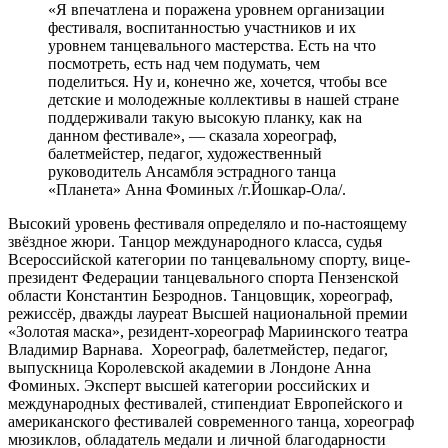
«Я впечатлена и поражена уровнем организации
фестиваля, воспитанностью участников и их
уровнем танцевального мастерства. Есть на что
посмотреть, есть над чем подумать, чем
поделиться. Ну и, конечно же, хочется, чтобы все
детские и молодежные коллективы в нашей стране
поддерживали такую высокую планку, как на
данном фестивале», — сказала хореограф,
балетмейстер, педагог, художественный
руководитель Ансамбля эстрадного танца
«Планета» Анна Фоминых /г.Йошкар-Ола/.
Высокий уровень фестиваля определяло и по-настоящему
звёздное жюри. Танцор международного класса, судья
Всероссийской категории по танцевальному спорту, вице-
президент Федерации танцевального спорта Пензенской
области Константин Безроднов. Танцовщик, хореограф,
режиссёр, дважды лауреат Высшей национальной премии
«Золотая маска», резидент-хореограф Мариинского театра
Владимир Варнава. Хореограф, балетмейстер, педагог,
выпускница Королевской академии в Лондоне Анна
Фоминых. Эксперт высшей категории российских и
международных фестивалей, стипендиат Европейского и
американского фестивалей современного танца, хореограф
мюзиклов, обладатель медали и личной благодарности