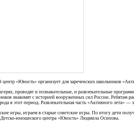
 центр «Юность» организует для зареченских школьников «Акти
герях, проводят и познавательные, и развлекательные программ
иков знакомят с историей вооруженных сил России. Ребятам ра
ода в этот период. Развлекательная часть «Активного лета» — 
кие игры, играем в старые советские игры. По итогу дети получ
ор Детско-юношеского центра «Юность» Людмила Осипова.