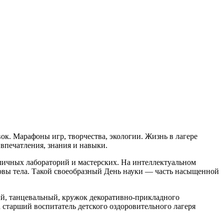
к. Марафоны игр, творчества, экологии. Жизнь в лагере
впечатления, знания и навыки.
зличных лабораторий и мастерских. На интеллектуальном
новы тела. Такой своеобразный День науки — часть насыщенной
й, танцевальный, кружок декоративно-прикладного
ла старший воспитатель детского оздоровительного лагеря