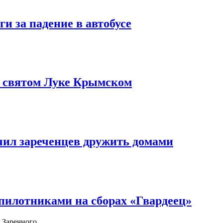
и за падение в автобусе
о святом Луке Крымском
чил зареченцев дружить домами
илотниками на сборах «Гвардеец»
 Заречного