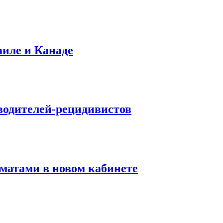
аиле и Канаде
водителей-рецидивистов
матами в новом кабинете