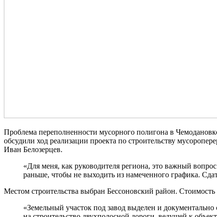
Проблема переполненности мусорного полигона в Чемодановке,
обсудили ход реализации проекта по строительству мусоропере
Иван Белозерцев.
«Для меня, как руководителя региона, это важный вопро
раньше, чтобы не выходить из намеченного графика. Сдат
Местом строительства выбран Бессоновский район. Стоимость и
«Земельный участок под завод выделен и документально 
на строительство двухполосной дороги, ведущей к объек