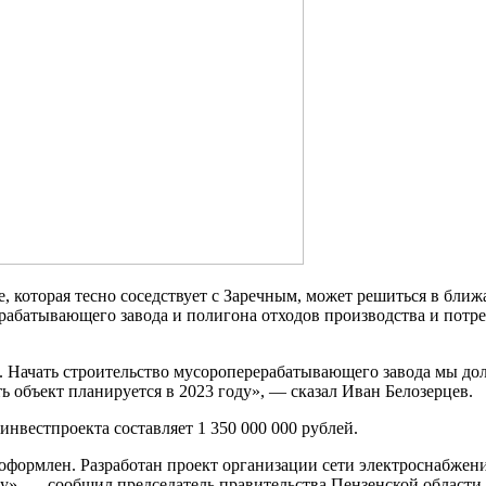
 которая тесно соседствует с Заречным, может решиться в ближ
рабатывающего завода и полигона отходов производства и потре
с. Начать строительство мусороперерабатывающего завода мы дол
ь объект планируется в 2023 году», — сказал Иван Белозерцев.
нвестпроекта составляет 1 350 000 000 рублей.
оформлен. Разработан проект организации сети электроснабжени
ту», — сообщил председатель правительства Пензенской област