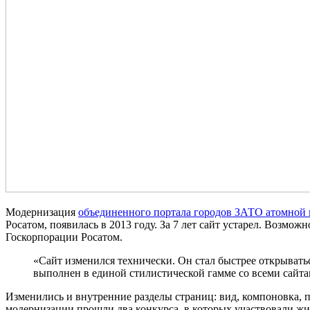
Модернизация
объединенного портала городов ЗАТО атомно
Росатом, появилась в 2013 году. За 7 лет сайт устарел. Возм
Госкорпорации Росатом.
«Сайт изменился технически. Он стал быстрее открыватьс
выполнен в единой стилистической гамме со всеми сайт
Изменились и внутренние разделы страниц: вид, компоновка,
модернизации прошли два конкурса, в которых участвовали ж