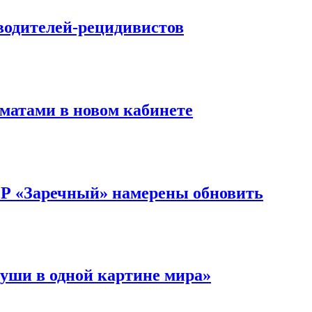
водителей-рецидивистов
матами в новом кабинете
ОР «Заречный» намерены обновить
уши в одной картине мира»