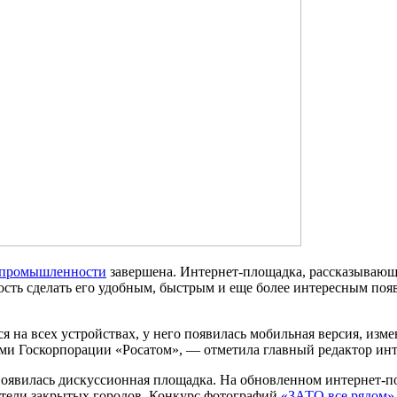
й промышленности
завершена. Интернет-площадка, рассказывающ
ожность сделать его удобным, быстрым и еще более интересным по
я на всех устройствах, у него появилась мобильная версия, изм
ами Госкорпорации «Росатом», — отметила главный редактор и
 появилась дискуссионная площадка. На обновленном интернет-
ители закрытых городов. Конкурс фотографий
«ЗАТО все рядом»