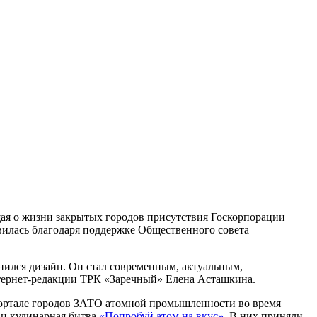
ая о жизни закрытых городов присутствия Госкорпорации
явилась благодаря поддержке Общественного совета
енился дизайн. Он стал современным, актуальным,
нтернет-редакции ТРК «Заречный» Елена Асташкина.
портале городов ЗАТО атомной промышленности во время
и кулинарная битва
«Попробуй атом на вкус»
. В них приняли