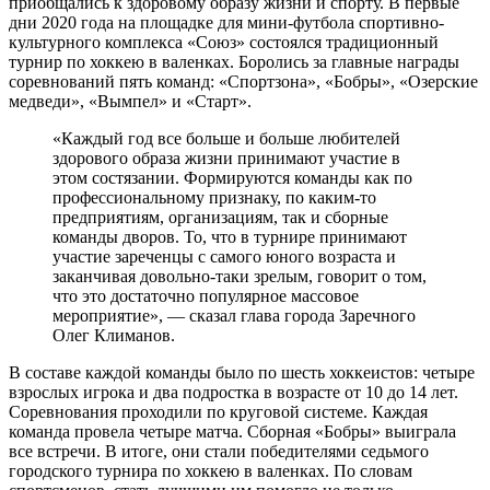
приобщались к здоровому образу жизни и спорту. В первые
дни 2020 года на площадке для мини-футбола спортивно-
культурного комплекса «Союз» состоялся традиционный
турнир по хоккею в валенках. Боролись за главные награды
соревнований пять команд: «Спортзона», «Бобры», «Озерские
медведи», «Вымпел» и «Старт».
«Каждый год все больше и больше любителей
здорового образа жизни принимают участие в
этом состязании. Формируются команды как по
профессиональному признаку, по каким-то
предприятиям, организациям, так и сборные
команды дворов. То, что в турнире принимают
участие зареченцы с самого юного возраста и
заканчивая довольно-таки зрелым, говорит о том,
что это достаточно популярное массовое
мероприятие», — сказал глава города Заречного
Олег Климанов.
В составе каждой команды было по шесть хоккеистов: четыре
взрослых игрока и два подростка в возрасте от 10 до 14 лет.
Соревнования проходили по круговой системе. Каждая
команда провела четыре матча. Сборная «Бобры» выиграла
все встречи. В итоге, они стали победителями седьмого
городского турнира по хоккею в валенках. По словам