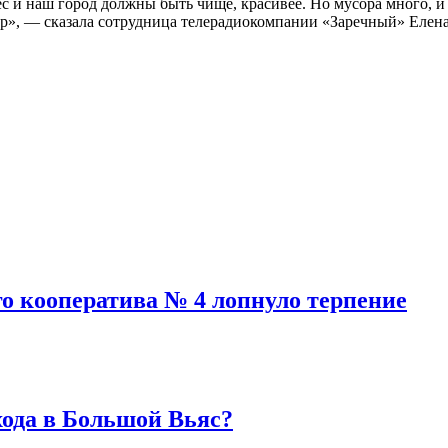
 лес и наш город должны быть чище, красивее. Но мусора много
сор», — сказала сотрудница телерадиокомпании «Заречный» Елен
го кооператива № 4 лопнуло терпение
хода в Большой Вьяс?