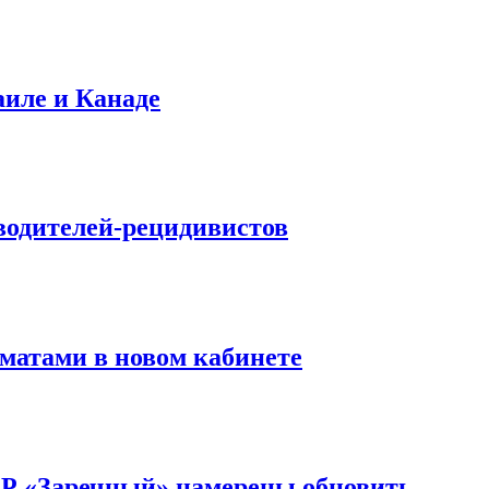
аиле и Канаде
водителей-рецидивистов
матами в новом кабинете
ОР «Заречный» намерены обновить