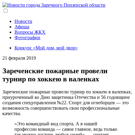
Перейти
к
основному
содержанию
Новости
Афиша
Вопросы ЖКХ
Фотографии
Конкурс «Мой дом, мой двор»
21 февраля 2019
Зареченские пожарные провели
турнир по хоккею в валенках
Зареченские пожарные провели турнир по хоккею в валенках,
приуроченный ко Дню защитника Отечества и 56 годовщине
создания спецуправления №22. Спорт для огнеборцев — это
возможность совершенствовать свои профессиональные
качества.
«Это командный вид спорта. А в нашей
профессии команда — самое главное, ведь только
так можно достичь любых целей», — считает