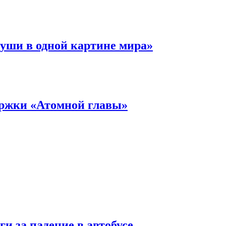
уши в одной картине мира»
ержки «Атомной главы»
и за падение в автобусе