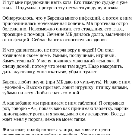
И тут мне предложили взять кота. Его тяжёлую судьбу я уже
знала. Подумала, пригрею эту несчастную душу и взяла.
Обнаружилось, что у Барсика много инфекций, а потом к ним
присоединилась мочекаменная болезнь. МБ протекала остро
болезненно. Невозможно описать его страдания, его глаза,
просящие о помощи. Лечение МБ длилось долго, вылечили и
от инфекций. Сейчас Барсик относительно здоров.
И что удивительно, не потерял веру в людей! Он стал
хозяином в своём доме. Умный, послушный, игривый.
Замечательный! У меня появился маленький «сынок». Я
спешу домой, потому что меня там ждут. Надо накормить,
дать вкусняшку, «поласкаться», убрать туалет.
Барсик любит паучи (при МБ даю по чуть-чуть). Играю с ним
«удочкой». Высоко прыгает, ловит игрушку–птичку лапами,
зубами на лету. Любит спать со мной.
А как забавно мы принимаем с ним таблетки! Я открываю
рот, говорю «А», показываю как принимаю таблетку. Барсик
приоткрывает ротик и я закладываю ему лекарство. Всегда
ждёт меня у порога, лёжа на моем тапке.
Животные, подобранные с улицы, ласковые и ценят
проявленную о них заботу и любовь. Хочу выразить